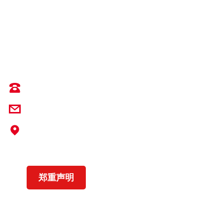
输送带专业解决方案提供商
0536-3343571
info@yrsc-yokohama.com
地址：中国山东省潍坊市临朐县辛寨街道XK
在线平台_XK（中国）路937号
营业执照
郑重声明
Copyright © 2023 XK在线平台_XK（中国）