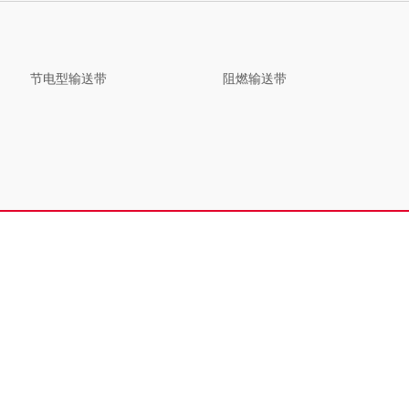
节电型输送带
阻燃输送带
首
关于XK在线平台
XK在线平台
客户
XK在
页
_XK（中国）
_XK（中国）
案例
_XK
公司简介
钢丝绳芯输送带
企业文化
织物芯输送带