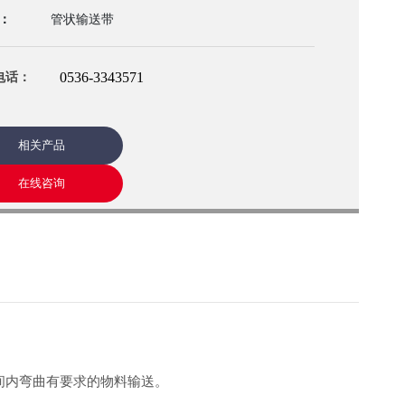
：
管状输送带
0536-3343571
电话：
相关产品
在线咨询
间内弯曲有要求的物料输送。