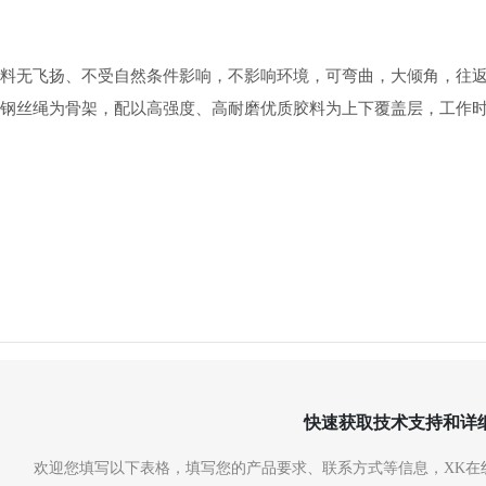
物料无飞扬、不受自然条件影响，不影响环境，可弯曲，大倾角，往
钢丝绳为骨架，配以高强度、高耐磨优质胶料为上下覆盖层，工作时
快速获取技术支持和详
欢迎您填写以下表格，填写您的产品要求、联系方式等信息，XK在