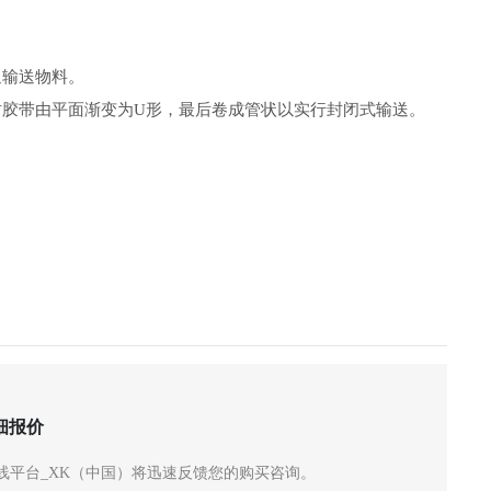
返输送物料。
胶带由平面渐变为U形，最后卷成管状以实行封闭式输送。
细报价
线平台_XK（中国）将迅速反馈您的购买咨询。