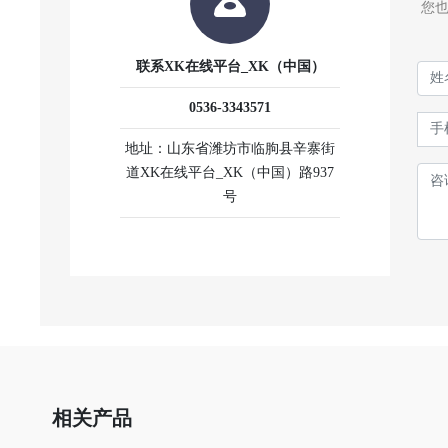
您也
联系XK在线平台_XK（中国）
0536-3343571
地址：山东省潍坊市临朐县辛寨
街
道XK在线平台_XK（中国）路937
号
相关产品