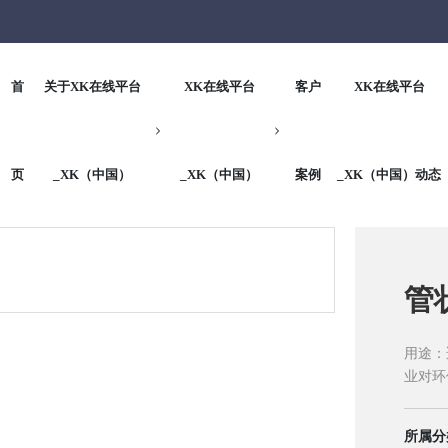
首
关于XK在线平台
XK在线平台
客户
XK在线平台
页
_XK（中国）
_XK（中国）
案例
_XK（中国）动态
管
用途：
业对环
所属分