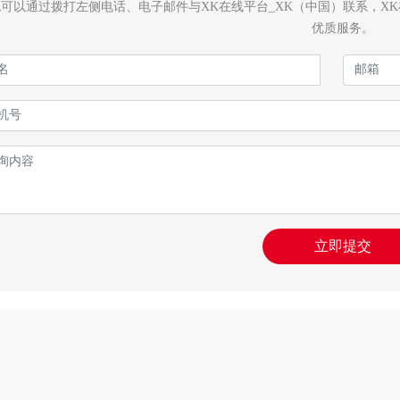
可以通过拨打左侧电话、电子邮件与XK在线平台_XK（中国）联系，X
优质服务。
立即提交