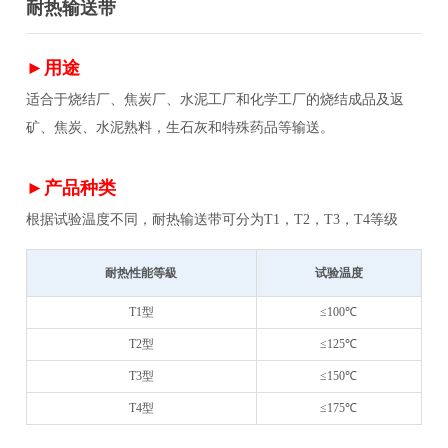
耐热输送带
►用途
适合于烧结厂、焦炭厂、水泥工厂和化学工厂的烧结成品及返
矿、焦炭、水泥熟料，生石灰和特殊药品等输送。
►产品种类
根据试验温度不同，耐热输送带可分为T1，T2，T3，T4等级
耐热性能等級
试验温度
T1型
≤100℃
T2型
≤125℃
T3型
≤150℃
T4型
≤175℃