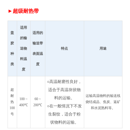
►超级耐热带
适用
盖
适用的
的输
胶
输送带
送物
特点
用途
种
表面温
料温
类
度
度
○高温耐磨性良好，
超
适合于高温块状物
耐
运输高温物料的输送线
料的运输。
100 ~
60 ~
热
烧结成品、焦炭、返矿
400℃
200℃
○在一般情况下不发
100
和水泥熟料等。
号
生裂纹，适合于粉
状物料的运输。