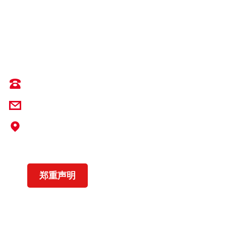
输送带专业解决方案提供商
0536-3343571
info@yrsc-yokohama.com
地址：中国山东省潍坊市临朐县辛寨街道XK
在线平台_XK（中国）路937号
营业执照
郑重声明
Copyright © 2023 XK在线平台_XK（中国）