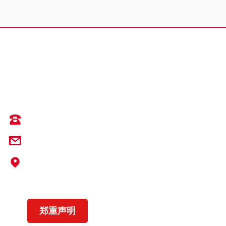
输送带专业解决方案提供商
0536-3343571
info@yrsc-yokohama.com
地址：中国山东省潍坊市临朐县辛寨街道XK
在线平台_XK（中国）路937号
营业执照
郑重声明