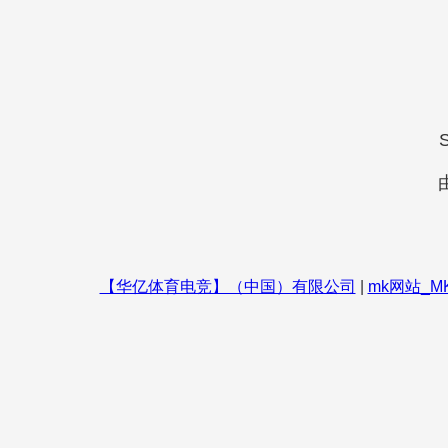
S
【华亿体育电竞】（中国）有限公司
|
mk网站_