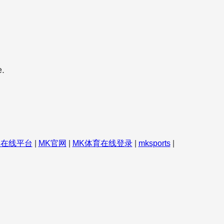
e.
。
K在线平台
|
MK官网
|
MK体育在线登录
|
mksports
|